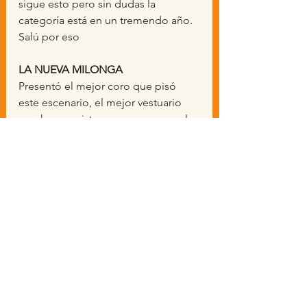
sigue esto pero sin dudas la 
categoría está en un tremendo año. 
Salú por eso
LA NUEVA MILONGA
Presentó el mejor coro que pisó 
este escenario, el mejor vestuario 
que hemos visto en murgas pero, le 
falló el corazón de cualquier 
espectáculo..el texto. La murga 
nunca encontró ese ida y vuelta con 
la platea tornando fría una 
propuesta que tiene demasiados 
altibajos.
Si bien tiene una correcta puesta en 
escena la falta de identidad de los 
personajes conspira con su mejor 
rendimiento. "Waldemar" no es 
Waldemar sin su campera de nylon 