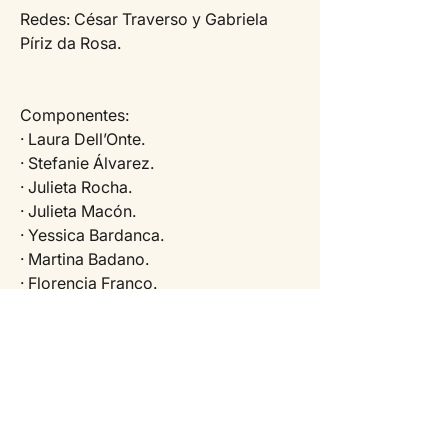
Redes: César Traverso y Gabriela 
Píriz da Rosa.
Componentes:
· Laura Dell’Onte.
· Stefanie Álvarez.
· Julieta Rocha.
· Julieta Macón.
· Yessica Bardanca.
· Martina Badano.
· Florencia Franco.
· Federico Dunghay
· Matías Fariña.
· Walter Miranda.
· Juan Pablo Santana.
· Marcel Puente.
· Darwin Curto.