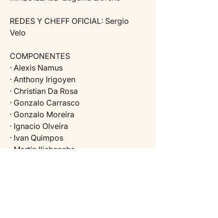
REDES Y CHEFF OFICIAL: Sergio 
Velo
COMPONENTES
· Alexis Namus
· Anthony Irigoyen
· Christian Da Rosa
· Gonzalo Carrasco
· Gonzalo Moreira
· Ignacio Olveira
· Ivan Quimpos
· Martín Ilichencho
· Martin Prado
· Mauricio Suárez
· Mayte Brea
· Nadia Suarez
· Nicolás Benigno