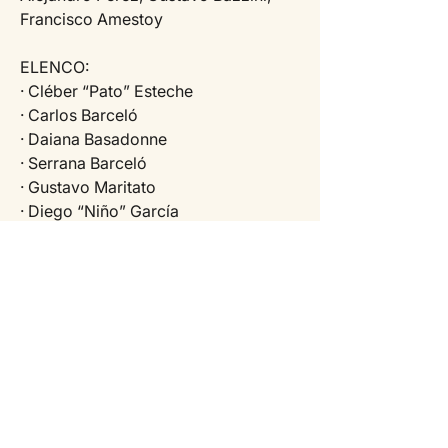
Francisco Amestoy
ELENCO:
· Cléber “Pato” Esteche
· Carlos Barceló
· Daiana Basadonne
· Serrana Barceló
· Gustavo Maritato
· Diego “Niño” García
· Javier Márquez
· Leandro Silva
· Cinthia Llusseppi
· Nicolás Amaro
· Avril Aldáz,
· Lucrecia Ocampo
· Ismael Goñi
· Sebastián Plácido
· Ayrton Gallareto