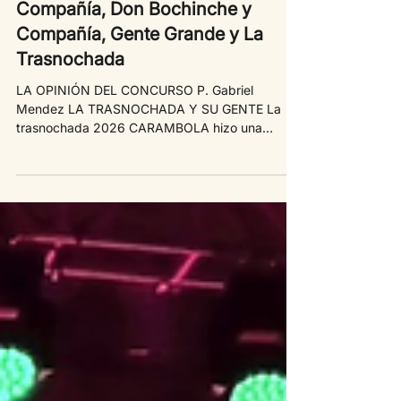
Gabriel Mendez
13 feb
2 min de lectura
Etapa 4 (Segunda Rueda) - La
Compañía, Don Bochinche y
Compañía, Gente Grande y La
Trasnochada
LA OPINIÓN DEL CONCURSO P. Gabriel
Mendez LA TRASNOCHADA Y SU GENTE La
trasnochada 2026 CARAMBOLA hizo una
función similar a la de su primera pasada. La
Revista tiene en su banda musical el potencial
para desarrollar un show que en ese rubro es
absolutamente impecable. El texto tiene
demasiados altibajos que no le permiten instalar
definitivamente está historia llena de buenas
intenciones y escasos aciertos humorísticos
como pretende. Un conjunto grande que en esta
temporada