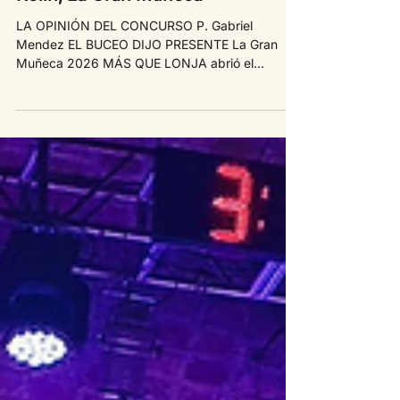
que Lonja, Mi Vieja Mula, Los
Rolin, La Gran Muñeca
LA OPINIÓN DEL CONCURSO P. Gabriel
Mendez EL BUCEO DIJO PRESENTE La Gran
Muñeca 2026 MÁS QUE LONJA abrió el
concurso oficial aquel lejano 26 de enero y
ahora con mucho más rodaje tenía su revancha.
La comparsa estuvo más dinámica, con un mejor
sonido y una banda que se tocò todo. La
apertura de telón es (visualmente) de las
mejores de la categoría pero, luego este grupo
no logra sostener un rendimiento similar debido
a un texto con muchos altibajos e
interpretaciones desparej