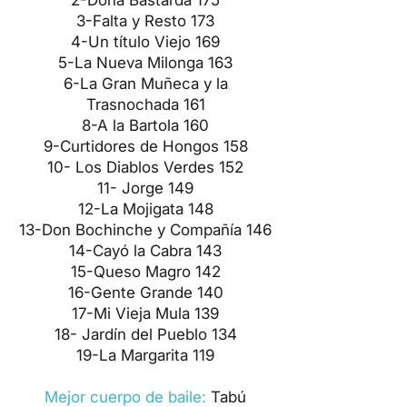
2-Doña Bastarda 175
3-Falta y Resto 173
4-Un título Viejo 169
5-La Nueva Milonga 163
6-La Gran Muñeca y la
Trasnochada 161
8-A la Bartola 160
9-Curtidores de Hongos 158
10- Los Diablos Verdes 152
11- Jorge 149
12-La Mojigata 148
13-Don Bochinche y Compañía 146
14-Cayó la Cabra 143
15-Queso Magro 142
16-Gente Grande 140
17-Mi Vieja Mula 139
18- Jardín del Pueblo 134
19-La Margarita 119
Mejor cuerpo de baile:
Tabú