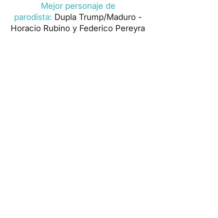
Mejor personaje de
parodista:
Dupla Trump/Maduro -
Horacio Rubino y Federico Pereyra
(Momosapiens)
Mejor personaje de humoristas:
Alien con Virgilio - Mauricio Suarez
(Los Rolin)
Mejor director de murga:
Diego
Perrou (Curtidores de Hongos)
Mejor batería de murga:
Patos
Cabreros
Seguinos en nuestras redes:
Auspician: