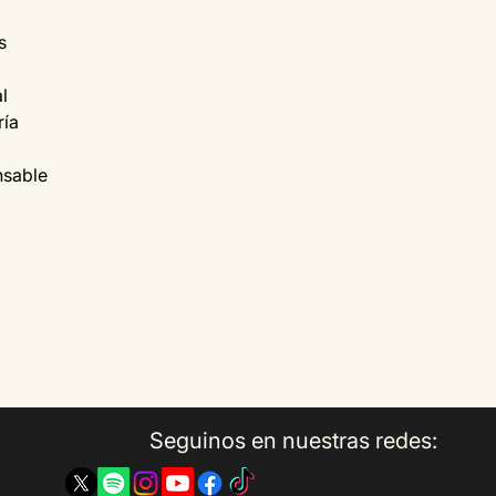
s
l
ría
nsable
Seguinos en nuestras redes: