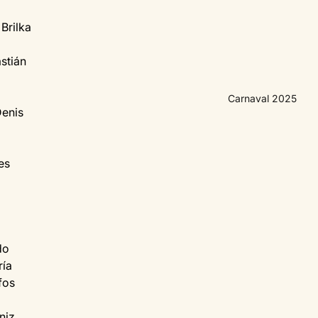
Brilka 
stián 
Carnaval 2025
enis
es 
do 
ía 
fos 
niz