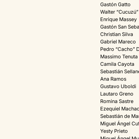
Gastón Gatto 
Walter “Cucuzú” 
Enrique Massey 
Gastón San Seba
Christian Silva 
Gabriel Mareco 
Pedro “Cacho” D
Massimo Tenuta 
Camila Cayota 
Sebastián Sellan
Ana Ramos 
Gustavo Uboldi 
Lautaro Greno 
Romina Sastre 
Ezequiel Macha
Sebastián de Mar
Miguel Ángel Cu
Yesty Prieto 
Miguel Ángel Mu