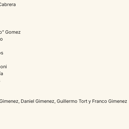
 Cabrera
to” Gomez
lo
os
ioni
ía
s
Gimenez, Daniel Gimenez, Guillermo Tort y Franco Gimenez