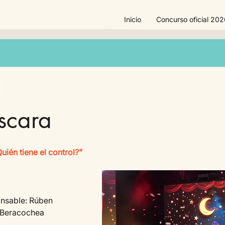
Inicio
Concurso oficial 20
scara
uién tiene el control?”
nsable: Rúben 
 Beracochea