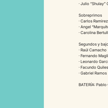
· Julio “Shulay”
Sobreprimos
· Carlos Ramirez
· Angel “Marqui
· Carolina Bertul
Segundos y baj
· Raúl Camacho
· Fernando Magl
· Leonardo Garc
· Facundo Quile
· Gabriel Ramos
BATERÍA: Pablo 