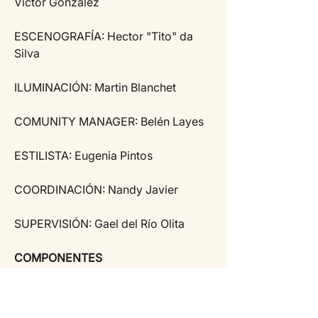
Victor Gonzalez 
ESCENOGRAFÍA: Hector "Tito" da 
Silva 
ILUMINACIÓN: Martin Blanchet 
COMUNITY MANAGER: Belén Layes
ESTILISTA: Eugenia Pintos 
COORDINACIÓN: Nandy Javier 
SUPERVISIÓN: Gael del Río Olita 
COMPONENTES
ACTORES: Carina Méndez, Julio del 
Río, Antonella Puga, Jessica 
Demestoy y Ale Reyes CANTANTES: 