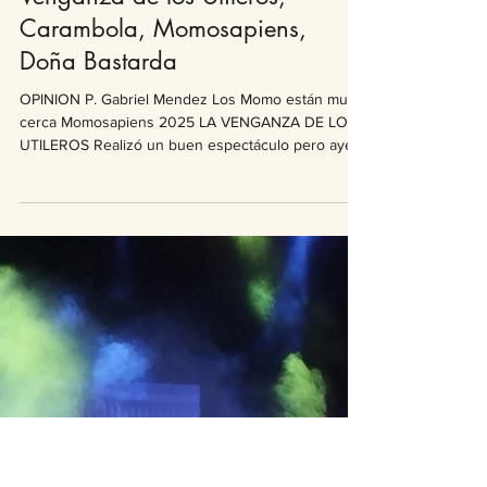
Gabriel Méndez
24 feb 2025
2 min de lectura
Comentarios 2025
Etapa 4 (Reprogramada) / La
Venganza de los Utileros,
Carambola, Momosapiens,
Doña Bastarda
OPINION P. Gabriel Mendez Los Momo están muy
cerca Momosapiens 2025 LA VENGANZA DE LOS
UTILEROS Realizó un buen espectáculo pero ayer