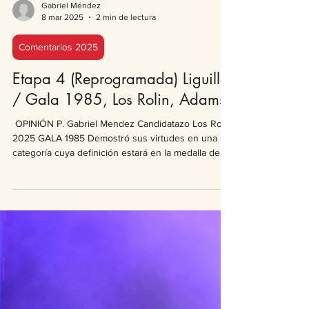
Gabriel Méndez
8 mar 2025
2 min de lectura
Comentarios 2025
Etapa 4 (Reprogramada) Liguilla
/ Gala 1985, Los Rolin, Adams
​ OPINIÓN P. Gabriel Mendez Candidatazo Los Rolin
2025 GALA 1985 Demostró sus virtudes en una
categoría cuya definición estará en la medalla de
plata. La revista nuevamente resolvió bien su
actuación dando muestra de calidad y virtuosismo.
Un texto que logra atrapar el interés de la platea
con un argumento simple pero, con un quiebre en
el conflicto lateral planteado. Tocar un tema
sensible como el cáncer no es fácil sin tentarse de
abordar el dramatismo excesivo o el golpe b