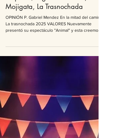
Gabriel Méndez
4 mar 2025
4 min de lectura
Comentarios 2025
Etapa 5 / Liguilla - Valores, La
Mojigata, La Trasnochada
OPINIÓN P. Gabriel Mendez En la mitad del camino
La trasnochada 2025 VALORES Nuevamente
presentó su espectáculo "Animal" y esta creemos
que, fue su mejor pasada. Con una fortaleza en los
rubros técnicos muy importante la comparsa de
Ansina (última campeona) sacó a relucir sus
pergaminos y dejó la vara alta en la categoría. Un
conjunto que volvió a cantar muy bien, a bailar muy
bien y a contar su historia de forma impecable. Su
mirada rupturista pero, respetuosa de la tradició