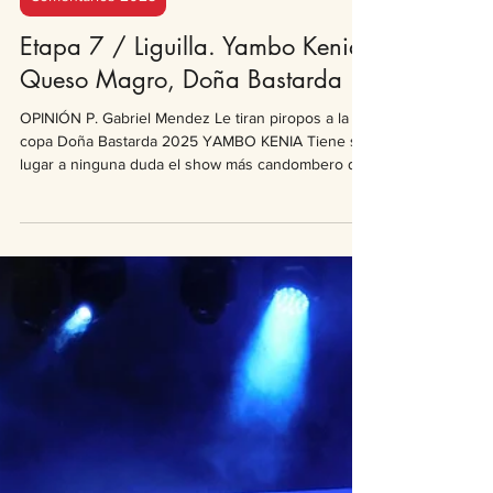
Gabriel Méndez
5 mar 2025
2 min de lectura
Comentarios 2025
Etapa 7 / Liguilla. Yambo Kenia,
Queso Magro, Doña Bastarda
OPINIÓN P. Gabriel Mendez Le tiran piropos a la
copa Doña Bastarda 2025 YAMBO KENIA Tiene sin
lugar a ninguna duda el show más candombero de
esta temporada. La comparsa del Buceo avasalla
desde el arranque con un despliegue de alegría,
color, baile y música de altísimo nivel. Su homenaje
a "Los Ilustres" nos pasea por momentos de la vida
de dos grandes figuras del candombe una de las
cuales está en el escenario y es quien va contando
anécdotas y entrelazando cuadros donde, l