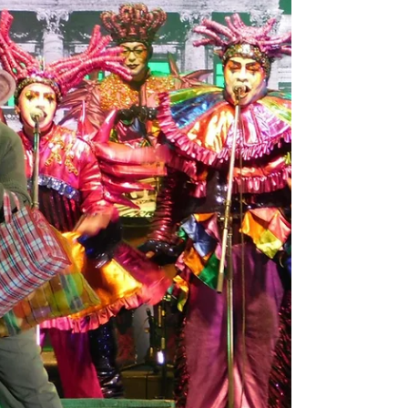
a dudas uno de los mejores espectáculos del
carnaval. Su función de anoche no fue la mejor que
vimos pero la distancia que debería tener a su
favor no pone en riesgo su hipotética victoria. Un
show de nivel internacional que podría presentarse
en cualquier parte del mundo y dejaría en alto el
nivel de nuestros artistas Todos los rubros se
cubren con excelencia y en algunos, este conjunto
e