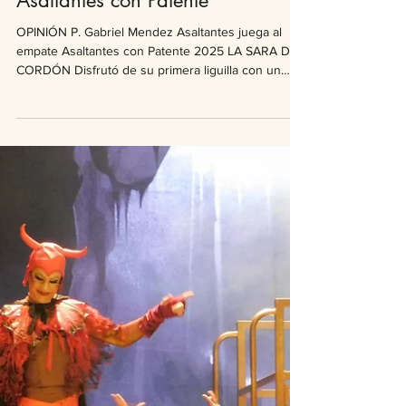
Gabriel Méndez
1 mar 2025
2 min de lectura
Comentarios 2025
Etapa 3 / Liguilla - La Sara del
Cordón, Jardín del Pueblo,
Asaltantes con Patente
OPINIÓN P. Gabriel Mendez Asaltantes juega al
empate Asaltantes con Patente 2025 LA SARA DEL
CORDÓN Disfrutó de su primera liguilla con un
espectáculo que reivindicó el legado de sus
predecesoras en esta categoría. La Comparsa de
los Pintos volvió a pisar las tablas del "Collazo" por
tercera vez dando un show candombero de alto
nivel que le permite dejar en alto la vigencia de
uno de los toques madre. Un conjunto que tiene
rubros bien cuidados y actuaciones individuales de
al