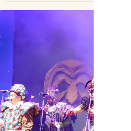
Comentarios 2025
Etapa 1 / Liguilla - Integración,
Cayó La Cabra, La Gran
Muñeca
OPINIÓN P. Gabriel Mendez El Sentir Murguero La
Gran Muñeca 2025 INTEGRACIÓN Volvió a
presentar su espectáculo "Las Lanceras de Artigas"
reivindicando el papel de la mujer en la gesta
libertadora. Con un impecable trabajo de la banda y
los tambores, esta historia adquiere ribetes épicos
en clave de candombe. Un libreto que en lo
personal es el que mas me atrapa pero reconozco
mi fascinación por la historia nacional. Los rubros
se cubren correctamente y la visión global de est